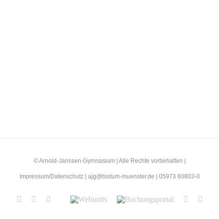
© Arnold-Janssen-Gymnasium | Alle Rechte vorbehalten |
Impressum/Datenschutz
|
ajg@bistum-muenster.de
| 05973 60803-0
YouTube
Facebook
Instagram
Benutzerdefiniert
Webuntis
Buchungsportal
Office365
Men