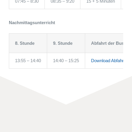
07:45 – 8:30
08:35 – 9:20
15 + 5 Minuten
09
Nachmittagsunterricht
8. Stunde
9. Stunde
Abfahrt der Busse
13:55 – 14:40
14:40 – 15:25
Download Abfahrtspl