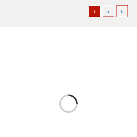
1
2
Laden...