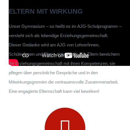
ELTERN MIT WIRKUNG
Unser Gymnasium – so heißt es im AJG-Schulprogramm –
versteht sich als lebendige Erziehungsgemeinschaft.
Dieser Gedanke wird am AJG von Lehrer/innen,
Schüler/innen und Eltern aktiv gelebt. Die Eltern bereichern
die Erziehungsgemeinschaft mit ihren Kompetenzen, sie
pflegen über persönliche Gespräche und in den
Mitwirkungsgremien die vertrauensvolle Zusammenarbeit.
Eine engagierte Elternschaft kann viel bewirken!