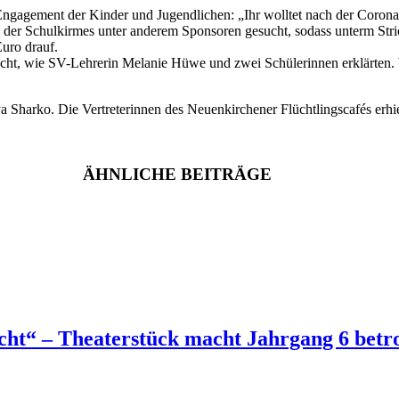
s Engagement der Kinder und Jugendlichen: „Ihr wolltet nach der Coron
ld der Schulkirmes unter anderem Sponsoren gesucht, sodass unterm Str
uro drauf.
cht, wie SV-Lehrerin Melanie Hüwe und zwei Schülerinnen erklärten. Wi
iya Sharko. Die Vertreterinnen des Neuenkirchener Flüchtlingscafés erh
ÄHNLICHE BEITRÄGE
t“ – Theaterstück macht Jahrgang 6 betr