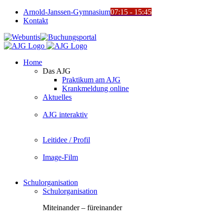
Zum
Arnold-Janssen-Gymnasium
07:15 - 15:45
Inhalt
Kontakt
springen
YouTube
Facebook
Instagram
Benutzerdefiniert
Webuntis
Buchungsportal
Office365
Mensa
Home
Das AJG
Praktikum am AJG
Krankmeldung online
Aktuelles
AJG interaktiv
Leitidee / Profil
Image-Film
Schulorganisation
Schulorganisation
Miteinander – füreinander