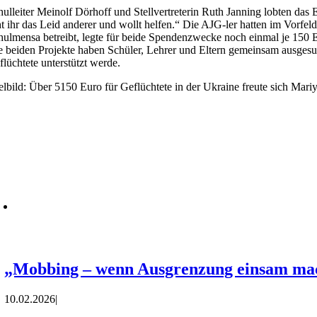
hulleiter Meinolf Dörhoff und Stellvertreterin Ruth Janning lobten da
ht ihr das Leid anderer und wollt helfen.“ Die AJG-ler hatten im Vorfe
hulmensa betreibt, legte für beide Spendenzwecke noch einmal je 150 E
e beiden Projekte haben Schüler, Lehrer und Eltern gemeinsam ausgesu
flüchtete unterstützt werde.
telbild: Über 5150 Euro für Geflüchtete in der Ukraine freute sich Mar
„Mobbing – wenn Ausgrenzung einsam mach
10.02.2026
|