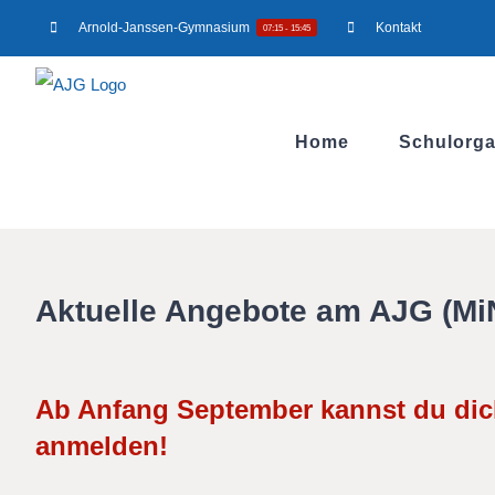
Zum
Arnold-Janssen-Gymnasium
Kontakt
07:15 - 15:45
Inhalt
springen
Home
Schulorga
Aktuelle Angebote am AJG (Mi
Ab Anfang September kannst du dich
anmelden!