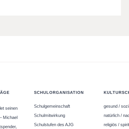
RÄGE
SCHULORGANISATION
KULTURSCH
Schulgemeinschaft
gesund / sozi
et seinen
Schulmitwirkung
natürlich / na
– Michael
Schulstufen des AJG
religiös / spiri
tspender,