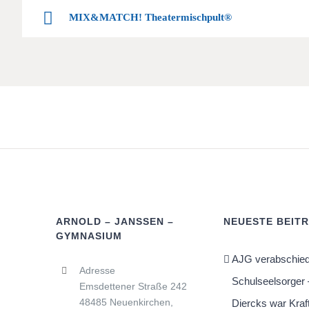
MIX&MATCH! Theatermischpult®
ARNOLD – JANSSEN –
NEUESTE BEIT
GYMNASIUM
AJG verabschied
Adresse
Schulseelsorger 
Emsdettener Straße 242
48485 Neuenkirchen,
Diercks war Kraf