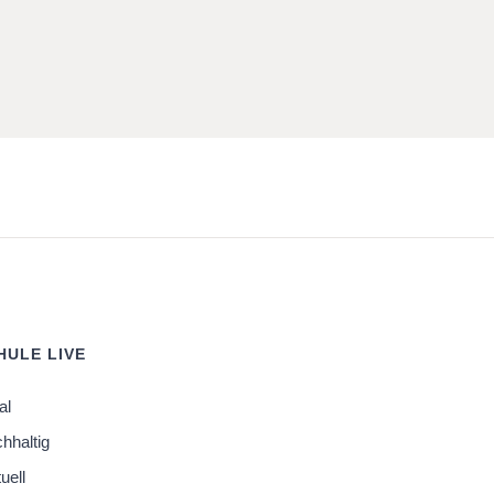
ULE LIVE
al
chhaltig
tuell