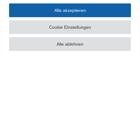
Alle akzeptieren
Cookie EInstellungen
Alle ablehnen
© Arnold-Janssen-Gymnasium | Alle Rechte vorbehalten |
Impressum/Datenschutz
|
ajg@bistum-muenster.de
| 05973 60803-0
YouTube
Facebook
Instagram
Benutzerdefiniert
Webuntis
Buchungsportal
Office365
Men