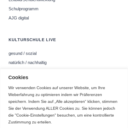
Schulprogramm
AJG digital
KULTURSCHULE LIVE
gesund / sozial
natürlich / nachhaltig
religiös / spirituell
Cookies
offen / bewegt
Wir verwenden Cookies auf unserer Website, um Ihre
kreativ
Weberfahrung zu optimieren indem wir Präferenzen
bühnenreif
speichern. Indem Sie auf „Alle akzeptieren“ klicken, stimmen
erfolgreich
Sie der Verwendung ALLER Cookies zu. Sie können jedoch
die "Cookie-Einstellungen" besuchen, um eine kontrollierte
zukunftsorientiert
Zustimmung zu erteilen.