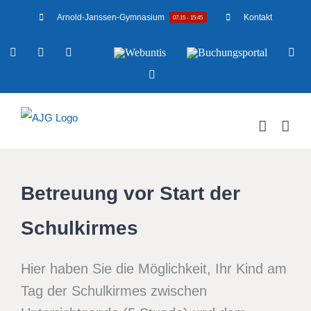
Zum
Arnold-Janssen-Gymnasium
Kontakt
07:15 - 15:45
Inhalt
YouTube
Facebook
Instagram
Benutzerdefiniert
Webuntis
Buchungsportal
Off
springen
Mensa
Betreuung vor Start der
Schulkirmes
Hier haben Sie die Möglichkeit, Ihr Kind am
Tag der Schulkirmes zwischen