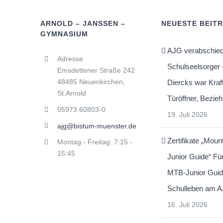
ARNOLD – JANSSEN –
NEUESTE BEIT
GYMNASIUM
AJG verabschied
Adresse
Schulseelsorger 
Emsdettener Straße 242
48485 Neuenkirchen,
Diercks war Kraf
St.Arnold
Türöffner, Bezie
05973 60803-0
19. Juli 2026
ajg@bistum-muenster.de
Zertifikate „Moun
Montag - Freitag: 7:15 -
15:45
Junior Guide“ Fü
MTB-Junior Guid
Schulleben am 
16. Juli 2026