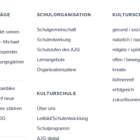
RÄGE
SCHULORGANISATION
KULTURSCH
Schulgemeinschaft
gesund / sozi
et seinen
Schulmitwirkung
natürlich / na
– Michael
Schulstufen des AJG
religiös / spiri
tspender,
Lernangebote
offen / beweg
hungsgärtner
Organisationspläne
kreativ
bühnenreif
tainbike
erfolgreich
KULTURSCHULE
nf neue
zukunftsorient
es stärken
Über uns
AJG
Leitbild/Schulentwicklung
Schulprogramm
AJG digital