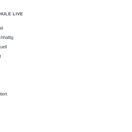
ULE LIVE
al
chhaltig
tuell
t
iert