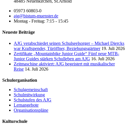
48485 Neuenkirchen, St.Arnold
05973 60803-0
ajg@bistum-muenster.de
Montag - Freitag: 7:15 - 15:45
Neueste Beiträge
AJG verabschiedet seinen Schulseelsorger – Michael Diercks
war Kraftspender, Türöffner, Beziehungsgärtner
19. Juli 2026
Zertifikate „Mountainbike Junior Guide“ Fünf neue MTB-
Junior Guides stärken Schulleben am AJG
16. Juli 2026
Zeitmaschine aktiviert: AJG begeistert mit musikalischer
Reise
14. Juli 2026
Schulorganisation
Schulgemeinschaft
Schulmitwirkung
Schulstufen des AJG
Lernangebote
Organisationspläne
Kulturschule