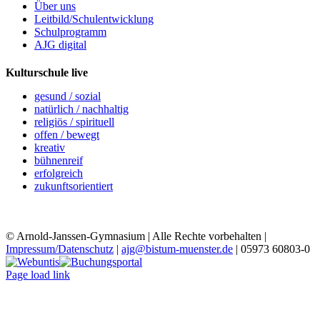
Über uns
Leitbild/Schulentwicklung
Schulprogramm
AJG digital
Kulturschule live
gesund / sozial
natürlich / nachhaltig
religiös / spirituell
offen / bewegt
kreativ
bühnenreif
erfolgreich
zukunftsorientiert
© Arnold-Janssen-Gymnasium | Alle Rechte vorbehalten |
Impressum/Datenschutz
|
ajg@bistum-muenster.de
| 05973 60803-0
YouTube
Facebook
Instagram
Benutzerdefiniert
Webuntis
Buchungsportal
Office365
Mensa
Page load link
Nach
oben