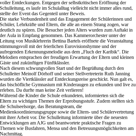
voller Entdeckungen. Entgegen der selbstkritischen Eröffnung der
Schulleitung, es laufe im Schulalltag vielleicht nicht immer alles rund,
stellte der Event das Gegenteil unter Beweis.
Die starke Verbundenheit und das Engagement der Schülerinnen und
Schüler, Lehrkräfte und Eltern, die alle an einem Strang zogen, war
deutlich zu spüren. Die Besucher jeden Alters wurden zum Auftakt in
der Aula in Empfang genommen. Das Kammerorchester unter der
Leitung von Musiklehrerin Bettina Bartels eröffnete die Veranstaltung
stimmungsvoll mit der feierlichen Eurovisionshymne und der
aufregenden Erkennungsmelodie aus dem „Fluch der Karibik“. Die
Melodien entsprachen der freudigen Erwartung der Eltern und kleinen
Gäste und zukünftigen Fünftklässler.
Nach diesem schwungvollen Start und der Begrüßung durch den
Schulleiter Meinolf Dörhoff und seiner Stellvertreterin Ruth Janning
wurden die Viertklässler auf Entdeckungsreise geschickt. Nun galt es,
das bischöfliche Gymnasium mit Kinderaugen zu erkunden und live zu
erleben. Da durfte man keine Zeit verlieren!
Während die Kinder die Schule erkundeten, informierten sich die
Eltern zu wichtigen Themen der Erprobungsstufe. Zudem stellten sich
die Schulseelsorge, das Beratungsteam, die
Medienkoordinierungsgruppe sowie die Eltern- und Schülervertretung
mit ihrer Arbeit vor. Die Schulleitung informierte über die neuesten
Entwicklungen am AJG und beantwortete praktische Fragen zu
Themen wie Busfahren, Mensa und den Betreuungsmöglichkeiten am
Nachmittag.