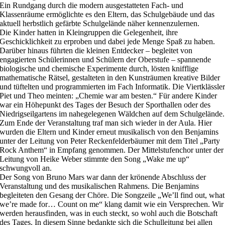
Ein Rundgang durch die modern ausgestatteten Fach- und
Klassenräume ermöglichte es den Eltern, das Schulgebäude und das
aktuell herbstlich gefärbte Schulgelände näher kennenzulernen.
Die Kinder hatten in Kleingruppen die Gelegenheit, ihre
Geschicklichkeit zu erproben und dabei jede Menge Spaß zu haben.
Darüber hinaus führten die kleinen Entdecker – begleitet von
engagierten Schülerinnen und Schülern der Oberstufe – spannende
biologische und chemische Experimente durch, lösten knifflige
mathematische Rätsel, gestalteten in den Kunsträumen kreative Bilder
und tüftelten und programmierten im Fach Informatik. Die Viertklässle
Piet und Theo meinten: „Chemie war am besten.“ Für andere Kinder
war ein Höhepunkt des Tages der Besuch der Sporthallen oder des
Niedrigseilgartens im nahegelegenen Wäldchen auf dem Schulgelände.
Zum Ende der Veranstaltung traf man sich wieder in der Aula. Hier
wurden die Eltern und Kinder erneut musikalisch von den Benjamins
unter der Leitung von Peter Reckenfelderbäumer mit dem Titel „Party
Rock Anthem“ in Empfang genommen. Der Mittelstufenchor unter der
Leitung von Heike Weber stimmte den Song „Wake me up“
schwungvoll an.
Der Song von Bruno Mars war dann der krönende Abschluss der
Veranstaltung und des musikalischen Rahmens. Die Benjamins
begleiteten den Gesang der Chöre. Die Songzeile „We’ll find out, what
we’re made for… Count on me“ klang damit wie ein Versprechen. Wir
werden herausfinden, was in euch steckt, so wohl auch die Botschaft
des Tages. In diesem Sinne bedankte sich die Schulleitung bei allen