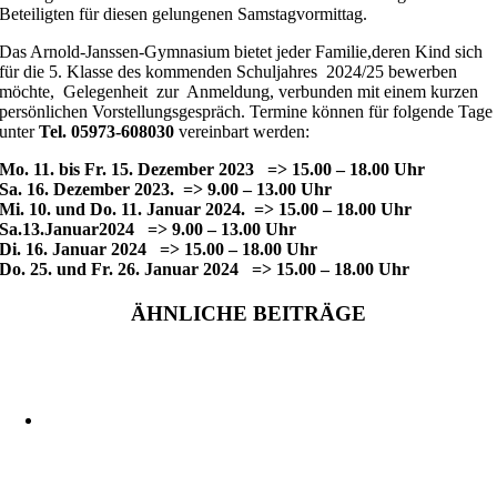
Beteiligten für diesen gelungenen Samstagvormittag.
Das Arnold-Janssen-Gymnasium bietet jeder Familie,deren Kind sich
für die 5. Klasse des kommenden Schuljahres
2024/25 bewerben
möchte,
Gelegenheit
zur
Anmeldung, verbunden mit einem kurzen
persönlichen Vorstellungsgespräch. Termine können für folgende Tage
unter
Tel.
05973-608030
vereinbart werden:
Mo. 11. bis Fr. 15. Dezember 2023
=> 15.00 – 18
.
00 Uhr
Sa. 16. Dezember
2023.
=> 9
.
00 – 13
.
00 Uhr
Mi. 10. und Do. 11. Januar
2024.
=> 15.00 – 18.00 Uhr
Sa.13.Januar2024
=> 9.00 – 13.00 Uhr
Di.
16.
Januar 2024
=> 15.00 – 18.00 Uhr
Do. 25
.
und Fr. 26.
Januar 2024
=> 15.00 – 18.00 Uhr
ÄHNLICHE BEITRÄGE