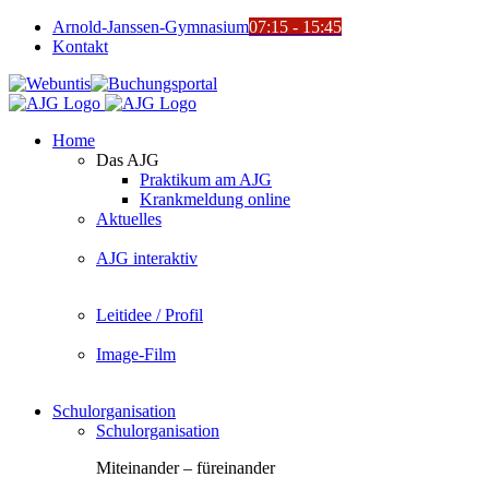
Zum
Arnold-Janssen-Gymnasium
07:15 - 15:45
Inhalt
Kontakt
springen
YouTube
Facebook
Instagram
Benutzerdefiniert
Webuntis
Buchungsportal
Office365
Mensa
Home
Das AJG
Praktikum am AJG
Krankmeldung online
Aktuelles
AJG interaktiv
Leitidee / Profil
Image-Film
Schulorganisation
Schulorganisation
Miteinander – füreinander