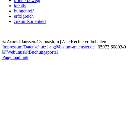
offen / bewegt
kreativ
bühnenreif
erfolgreich
zukunftsorientiert
© Arnold-Janssen-Gymnasium | Alle Rechte vorbehalten |
Impressum/Datenschutz
|
ajg@bistum-muenster.de
| 05973 60803-0
YouTube
Facebook
Instagram
Benutzerdefiniert
Webuntis
Buchungsportal
Office365
Mensa
Page load link
Nach
oben