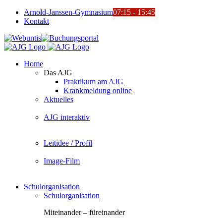
Zum
Arnold-Janssen-Gymnasium
07:15 - 15:45
Inhalt
Kontakt
springen
YouTube
Facebook
Instagram
Benutzerdefiniert
Webuntis
Buchungsportal
Office365
Mensa
Home
Das AJG
Praktikum am AJG
Krankmeldung online
Aktuelles
AJG interaktiv
Leitidee / Profil
Image-Film
Schulorganisation
Schulorganisation
Miteinander – füreinander