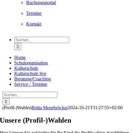
Buchungsportal
Termine
Kontakt
Suche
nach:
Home
Schulorganisation
Kulturschule
Kulturschule live
Beratung/Coaching
Service / Termine
Suche
nach:
(Profil-)Wahlen
Britta Menebröcker
2024-10-21T11:27:55+02:00
Unsere (Profil-)Wahlen
Hier können Sie zukünftig für Ihr Kind die Profilwahlen durchführen.