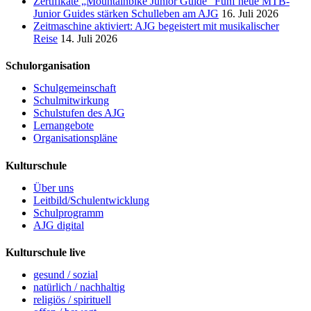
Zertifikate „Mountainbike Junior Guide“ Fünf neue MTB-
Junior Guides stärken Schulleben am AJG
16. Juli 2026
Zeitmaschine aktiviert: AJG begeistert mit musikalischer
Reise
14. Juli 2026
Schulorganisation
Schulgemeinschaft
Schulmitwirkung
Schulstufen des AJG
Lernangebote
Organisationspläne
Kulturschule
Über uns
Leitbild/Schulentwicklung
Schulprogramm
AJG digital
Kulturschule live
gesund / sozial
natürlich / nachhaltig
religiös / spirituell