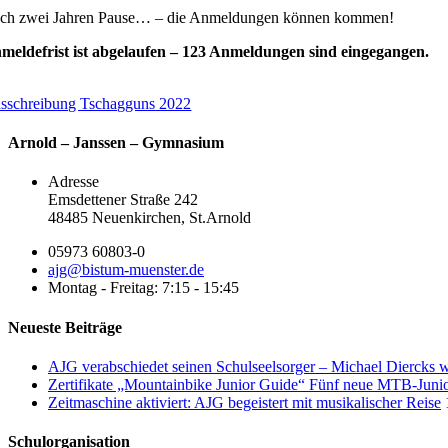
ch zwei Jahren Pause… – die Anmeldungen können kommen!
meldefrist ist abgelaufen – 123 Anmeldungen sind eingegangen.
sschreibung Tschagguns 2022
Arnold – Janssen – Gymnasium
Adresse
Emsdettener Straße 242
48485 Neuenkirchen, St.Arnold
05973 60803-0
ajg@bistum-muenster.de
Montag - Freitag: 7:15 - 15:45
Neueste Beiträge
AJG verabschiedet seinen Schulseelsorger – Michael Diercks w
Zertifikate „Mountainbike Junior Guide“ Fünf neue MTB-Juni
Zeitmaschine aktiviert: AJG begeistert mit musikalischer Reise
Schulorganisation