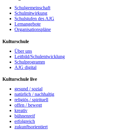
Schulgemeinschaft
Schulmitwirkung
Schulstufen des AJG
Lernangebote
Organisationspläne
Kulturschule
Über uns
Leitbild/Schulentwicklung
Schulprogramm
AJG digital
Kulturschule live
gesund / sozial
natürlich / nachhaltig
religiös / spirituell
offen / bewegt
kreativ
bühnenreif
erfolgreich
zukunftsorientiert