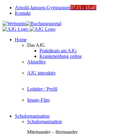
Zum
Arnold-Janssen-Gymnasium
07:15 - 15:45
Inhalt
Kontakt
springen
YouTube
Facebook
Instagram
Benutzerdefiniert
Webuntis
Buchungsportal
Office365
Mensa
Home
Das AJG
Praktikum am AJG
Krankmeldung online
Aktuelles
AJG interaktiv
Leitidee / Profil
Image-Film
Schulorganisation
Schulorganisation
Miteinander – füreinander