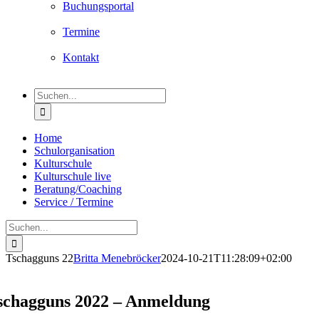
Buchungsportal
Termine
Kontakt
Suche
nach:
Home
Schulorganisation
Kulturschule
Kulturschule live
Beratung/Coaching
Service / Termine
Suche
nach:
Tschagguns 22
Britta Menebröcker
2024-10-21T11:28:09+02:00
schagguns 2022 – Anmeldung