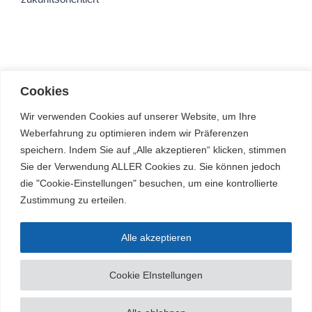
Cookies
Wir verwenden Cookies auf unserer Website, um Ihre
Weberfahrung zu optimieren indem wir Präferenzen
speichern. Indem Sie auf „Alle akzeptieren“ klicken, stimmen
Sie der Verwendung ALLER Cookies zu. Sie können jedoch
die "Cookie-Einstellungen" besuchen, um eine kontrollierte
Zustimmung zu erteilen.
Alle akzeptieren
© Arnold-Janssen-Gymnasium | Alle Rechte vorbehalten |
Impressum/Datenschutz
|
ajg@bistum-muenster.de
| 05973 60803-0
Cookie EInstellungen
YouTube
Facebook
Instagram
Benutzerdefiniert
Webuntis
Buchungsportal
Office365
Men