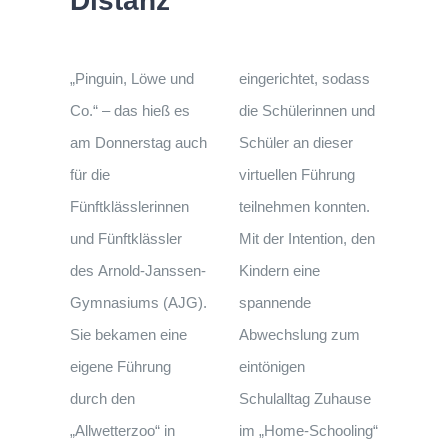
Distanz
„Pinguin, Löwe und
eingerichtet, sodass
Co.“ – das hieß es
die Schülerinnen und
am Donnerstag auch
Schüler an dieser
für die
virtuellen Führung
Fünftklässlerinnen
teilnehmen konnten.
und Fünftklässler
Mit der Intention, den
des Arnold-Janssen-
Kindern eine
Gymnasiums (AJG).
spannende
Sie bekamen eine
Abwechslung zum
eigene Führung
eintönigen
durch den
Schulalltag Zuhause
„Allwetterzoo“ in
im „Home-Schooling“