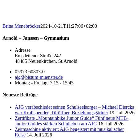
Britta Menebröcker
2024-10-21T11:27:06+02:00
Arnold – Janssen – Gymnasium
Adresse
Emsdettener Straße 242
48485 Neuenkirchen, St.Arnold
05973 60803-0
ajg@bistum-muenster.de
Montag - Freitag: 7:15 - 15:45
Neueste Beiträge
AJG verabschiedet seinen Schulseelsorger – Michael Diercks
war Kraftspender, Türöffner, Beziehungsgärtner
19. Juli 2026
Zertifikate „Mountainbike Junior Guide“ Fünf neue MTB-
Junior Guides stärken Schulleben am AJG
16. Juli 2026
Zeitmaschine aktiviert: AJG begeistert mit musikalischer
Reise
14. Juli 2026