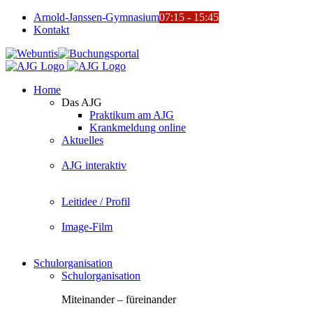
Zum
Arnold-Janssen-Gymnasium
07:15 - 15:45
Inhalt
Kontakt
springen
YouTube
Facebook
Instagram
Benutzerdefiniert
Webuntis
Buchungsportal
Office365
Mensa
Home
Das AJG
Praktikum am AJG
Krankmeldung online
Aktuelles
AJG interaktiv
Leitidee / Profil
Image-Film
Schulorganisation
Schulorganisation
Miteinander – füreinander