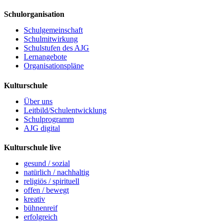
Schulorganisation
Schulgemeinschaft
Schulmitwirkung
Schulstufen des AJG
Lernangebote
Organisationspläne
Kulturschule
Über uns
Leitbild/Schulentwicklung
Schulprogramm
AJG digital
Kulturschule live
gesund / sozial
natürlich / nachhaltig
religiös / spirituell
offen / bewegt
kreativ
bühnenreif
erfolgreich