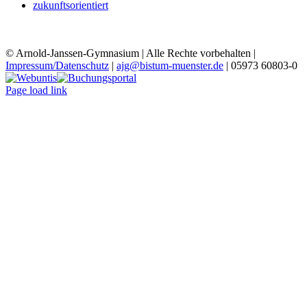
zukunftsorientiert
© Arnold-Janssen-Gymnasium | Alle Rechte vorbehalten |
Impressum/Datenschutz
|
ajg@bistum-muenster.de
| 05973 60803-0
YouTube
Facebook
Instagram
Benutzerdefiniert
Webuntis
Buchungsportal
Office365
Mensa
Page load link
Nach
oben