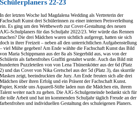
Schülerplaners 22-23
In der letzten Woche lud Magdalena Wedding als Vertreterin der
Fachschaft Kunst drei Schülerinnen zu einer internen Preisverleihung
ein. Es ging um den Wettbewerb zur Cover-Gestaltung des neuen
AJG-Schulplaners für das Schuljahr 2022/23. Wer würde das Rennen
machen? Die drei Mädchen waren sichtlich aufgeregt, hatten sie sich
doch in ihrer Freizeit – neben all den unterrichtlichen Aufgabenstellung
– viel Mühe gegeben! Am Ende wählte die Fachschaft Kunst das Bild
von Maria Schippmann aus der 8a als Siegerbild aus, was von der
Schülerin als farbenfrohes Graffiti gestaltet wurde. Auch das Bild mit
hunderten Puzzleteilen von von Lena Thünenkötter aus der 6d (Platz
2) und das Cover von Nika Gretschel aus der 5d (Platz 3), das skurrile
Masken zeigt, beeindruckten die Jury. Am Ende freuten sich alle drei
Mädchen über ihren Erfolg und ein Präsent der Fachschaft Kunst.
Papier, Kreide uns Aquarell-Stifte laden nun die Mädchen ein, ihrem
Talent weiter nach zu gehen. Die AJG-Schulgemeinde bedankt sich für
die tolle Arbeit und hat im kommenden Schuljahr täglich Freude an der
farbenfrohen und individuellen Gestaltung des schuleigenen Planers.