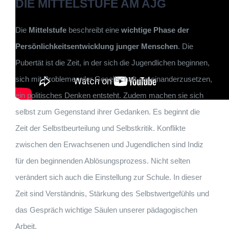
DIE MITTELSTUFE AM AJG
Die
Mittelstufe
beschreibt eine
wichtige Phase der
Persönlichkeitsentwicklung junger Menschen
. Die
Pubertät ist die Zeit, in der sich die Jugendlichen beginnen,
sich mit Problemen der Gesellschaft auseinanderzusetzen,
ein politisches Denken entsteht. Zudem machen sie sich
selbst zum Gegenstand ihrer Gedanken. Es beginnt die
Zeit der Selbstbeurteilung und Selbstkritik. Konflikte
zwischen den Erwachsenen und Jugendlichen sind Indiz
für den beginnenden Ablösungsprozess. Nicht selten
verändert sich auch die Einstellung zur Schule. In dieser
Zeit sind Verständnis, Stärkung des Selbstwertgefühls und
das Gespräch wichtige Säulen unserer pädagogischen
Arbeit.