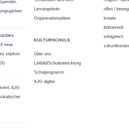
tspender,
Lernangebote
offen / beweg
hungsgärtner
Organisationspläne
kreativ
bühnenreif
tainbike
erfolgreich
KULTURSCHULE
nf neue
zukunftsorient
es stärken
Über uns
AJG
Leitbild/Schulentwicklung
Schulprogramm
AJG digital
iviert: AJG
sikalischer