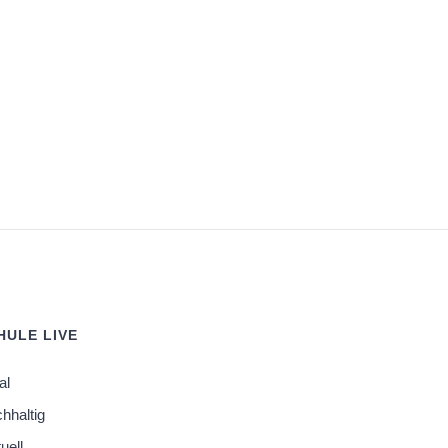
ULE LIVE
al
chhaltig
tuell