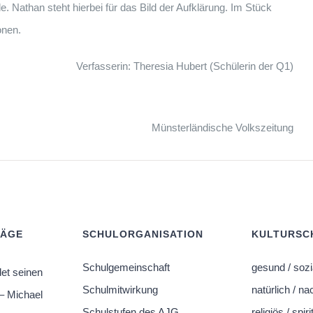
. Nathan steht hierbei für das Bild der Aufklärung. Im Stück
onen.
Verfasserin: Theresia Hubert (Schülerin der Q1)
Münsterländische Volkszeitung
RÄGE
SCHULORGANISATION
KULTURSCH
Schulgemeinschaft
gesund / sozi
et seinen
Schulmitwirkung
natürlich / na
– Michael
Schulstufen des AJG
religiös / spiri