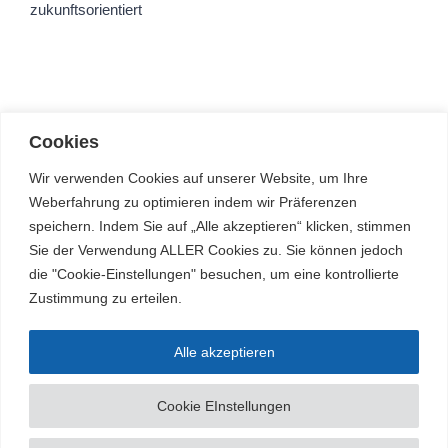
zukunftsorientiert
Cookies
Wir verwenden Cookies auf unserer Website, um Ihre
Weberfahrung zu optimieren indem wir Präferenzen
speichern. Indem Sie auf „Alle akzeptieren“ klicken, stimmen
Sie der Verwendung ALLER Cookies zu. Sie können jedoch
die "Cookie-Einstellungen" besuchen, um eine kontrollierte
Zustimmung zu erteilen.
Alle akzeptieren
© Arnold-Janssen-Gymnasium | Alle Rechte vorbehalten |
Impressum/Datenschutz
|
ajg@bistum-muenster.de
| 05973 60803-0
Cookie EInstellungen