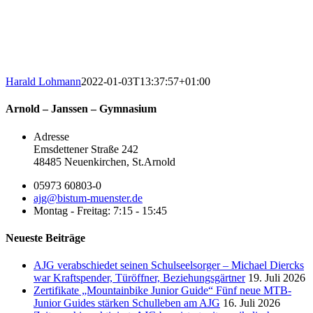
Harald Lohmann
2022-01-03T13:37:57+01:00
Arnold – Janssen – Gymnasium
Adresse
Emsdettener Straße 242
48485 Neuenkirchen, St.Arnold
05973 60803-0
ajg@bistum-muenster.de
Montag - Freitag: 7:15 - 15:45
Neueste Beiträge
AJG verabschiedet seinen Schulseelsorger – Michael Diercks
war Kraftspender, Türöffner, Beziehungsgärtner
19. Juli 2026
Zertifikate „Mountainbike Junior Guide“ Fünf neue MTB-
Junior Guides stärken Schulleben am AJG
16. Juli 2026