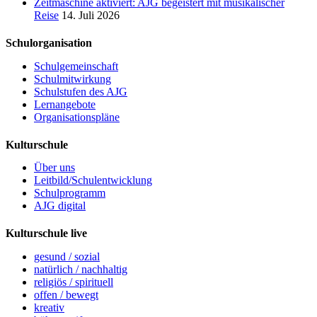
Zeitmaschine aktiviert: AJG begeistert mit musikalischer
Reise
14. Juli 2026
Schulorganisation
Schulgemeinschaft
Schulmitwirkung
Schulstufen des AJG
Lernangebote
Organisationspläne
Kulturschule
Über uns
Leitbild/Schulentwicklung
Schulprogramm
AJG digital
Kulturschule live
gesund / sozial
natürlich / nachhaltig
religiös / spirituell
offen / bewegt
kreativ