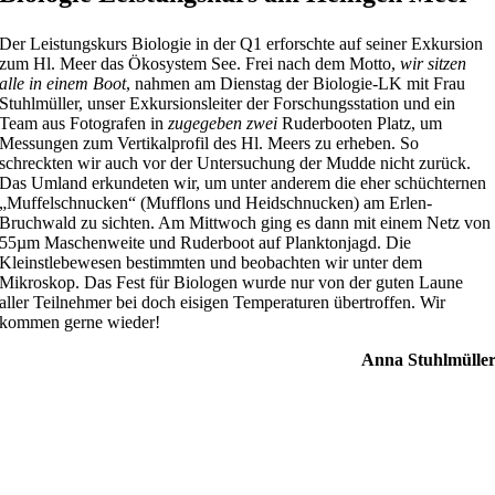
Der Leistungskurs Biologie in der Q1 erforschte auf seiner Exkursion
zum Hl. Meer das Ökosystem See. Frei nach dem Motto,
wir sitzen
alle in einem Boot
, nahmen am Dienstag der Biologie-LK mit Frau
Stuhlmüller, unser Exkursionsleiter der Forschungsstation und ein
Team aus Fotografen in
zugegeben
zwei
Ruderbooten Platz, um
Messungen zum Vertikalprofil des Hl. Meers zu erheben. So
schreckten wir auch vor der Untersuchung der Mudde nicht zurück.
Das Umland erkundeten wir, um unter anderem die eher schüchternen
„Muffelschnucken“ (Mufflons und Heidschnucken) am Erlen-
Bruchwald zu sichten. Am Mittwoch ging es dann mit einem Netz von
55µm Maschenweite und Ruderboot auf Planktonjagd. Die
Kleinstlebewesen bestimmten und beobachten wir unter dem
Mikroskop. Das Fest für Biologen wurde nur von der guten Laune
aller Teilnehmer bei doch eisigen Temperaturen übertroffen. Wir
kommen gerne wieder!
Anna Stuhlmülle