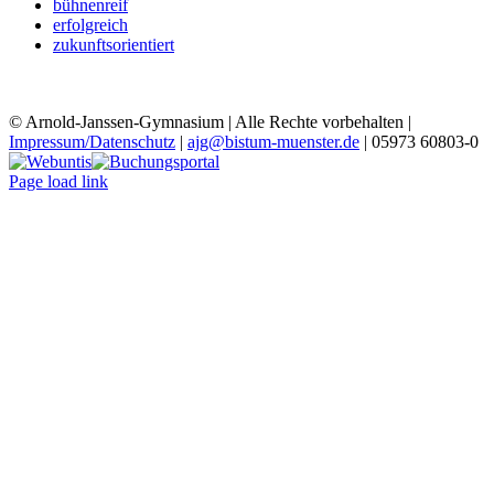
bühnenreif
erfolgreich
zukunftsorientiert
© Arnold-Janssen-Gymnasium | Alle Rechte vorbehalten |
Impressum/Datenschutz
|
ajg@bistum-muenster.de
| 05973 60803-0
YouTube
Facebook
Instagram
Benutzerdefiniert
Webuntis
Buchungsportal
Office365
Mensa
Page load link
Nach
oben