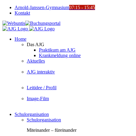
Zum
Arnold-Janssen-Gymnasium
07:15 - 15:45
Inhalt
Kontakt
springen
YouTube
Facebook
Instagram
Benutzerdefiniert
Webuntis
Buchungsportal
Office365
Mensa
Home
Das AJG
Praktikum am AJG
Krankmeldung online
Aktuelles
AJG interaktiv
Leitidee / Profil
Image-Film
Schulorganisation
Schulorganisation
Miteinander – füreinander