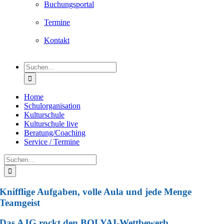
Buchungsportal
Termine
Kontakt
Suche
nach:
Home
Schulorganisation
Kulturschule
Kulturschule live
Beratung/Coaching
Service / Termine
Suche
nach:
Knifflige Aufgaben, volle Aula und jede Menge
Teamgeist
Das AJG rockt den BOLYAI-Wettbewerb