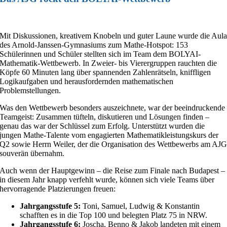
Mit Diskussionen, kreativem Knobeln und guter Laune wurde die Aul
des Arnold-Janssen-Gymnasiums zum Mathe-Hotspot: 153
Schülerinnen und Schüler stellten sich im Team dem BOLYAI-
Mathematik-Wettbewerb. In Zweier- bis Vierergruppen rauchten die
Köpfe 60 Minuten lang über spannenden Zahlenrätseln, kniffligen
Logikaufgaben und herausfordernden mathematischen
Problemstellungen.
Was den Wettbewerb besonders auszeichnete, war der beeindruckende
Teamgeist: Zusammen tüfteln, diskutieren und Lösungen finden –
genau das war der Schlüssel zum Erfolg. Unterstützt wurden die
jungen Mathe-Talente vom engagierten Mathematikleistungskurs der
Q2 sowie Herrn Weiler, der die Organisation des Wettbewerbs am AJ
souverän übernahm.
Auch wenn der Hauptgewinn – die Reise zum Finale nach Budapest –
in diesem Jahr knapp verfehlt wurde, können sich viele Teams über
hervorragende Platzierungen freuen:
Jahrgangsstufe 5:
Toni, Samuel, Ludwig & Konstantin
schafften es in die Top 100 und belegten Platz 75 in NRW.
Jahrgangsstufe 6:
Joscha, Benno & Jakob landeten mit einem