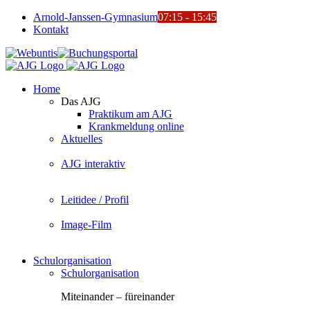
Zum
Arnold-Janssen-Gymnasium
07:15 - 15:45
Inhalt
Kontakt
springen
YouTube
Facebook
Instagram
Benutzerdefiniert
Webuntis
Buchungsportal
Office365
Mensa
Home
Das AJG
Praktikum am AJG
Krankmeldung online
Aktuelles
AJG interaktiv
Leitidee / Profil
Image-Film
Schulorganisation
Schulorganisation
Miteinander – füreinander