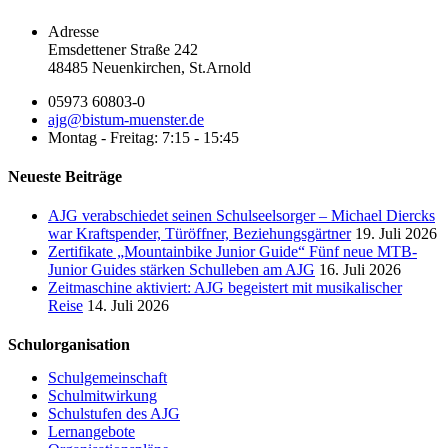
Adresse
Emsdettener Straße 242
48485 Neuenkirchen, St.Arnold
05973 60803-0
ajg@bistum-muenster.de
Montag - Freitag: 7:15 - 15:45
Neueste Beiträge
AJG verabschiedet seinen Schulseelsorger – Michael Diercks
war Kraftspender, Türöffner, Beziehungsgärtner
19. Juli 2026
Zertifikate „Mountainbike Junior Guide“ Fünf neue MTB-
Junior Guides stärken Schulleben am AJG
16. Juli 2026
Zeitmaschine aktiviert: AJG begeistert mit musikalischer
Reise
14. Juli 2026
Schulorganisation
Schulgemeinschaft
Schulmitwirkung
Schulstufen des AJG
Lernangebote