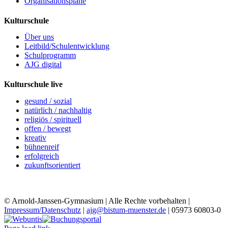
Organisationspläne
Kulturschule
Über uns
Leitbild/Schulentwicklung
Schulprogramm
AJG digital
Kulturschule live
gesund / sozial
natürlich / nachhaltig
religiös / spirituell
offen / bewegt
kreativ
bühnenreif
erfolgreich
zukunftsorientiert
© Arnold-Janssen-Gymnasium | Alle Rechte vorbehalten |
Impressum/Datenschutz
|
ajg@bistum-muenster.de
| 05973 60803-0
YouTube
Facebook
Instagram
Benutzerdefiniert
Webuntis
Buchungsportal
Office365
Mensa